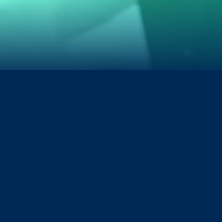
Die nächsten Messen
AFAC powered by
CDMS - Chengdu Motor