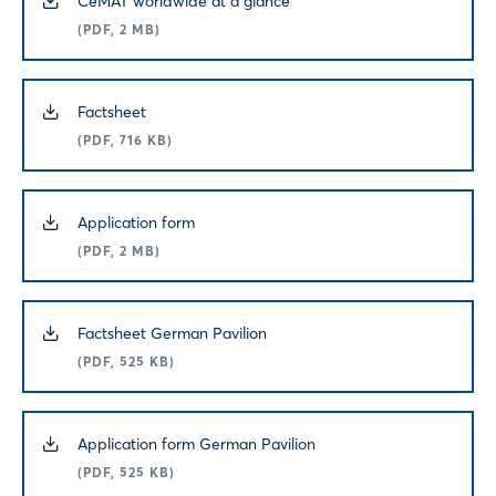
CeMAT worldwide at a glance
(PDF, 2 MB)
Factsheet
(PDF, 716 KB)
Login
Application form
Einloggen
(PDF, 2 MB)
Passwort vergessen?
Factsheet German Pavilion
(PDF, 525 KB)
Noch nicht angemeldet?
Jetzt registrieren
Application form German Pavilion
(PDF, 525 KB)