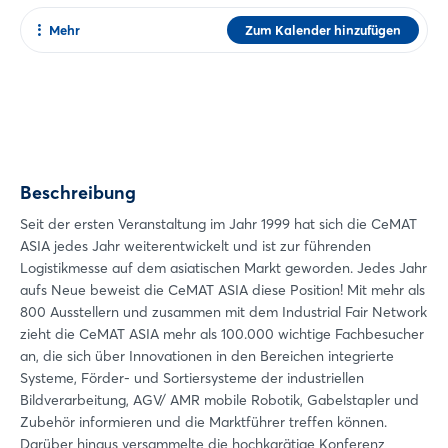
Mehr
Zum Kalender hinzufügen
Teilen
Facebook
Twitter
Xing
Beschreibung
LinkedIn
Mail
Seit der ersten Veranstaltung im Jahr 1999 hat sich die CeMAT
ASIA jedes Jahr weiterentwickelt und ist zur führenden
Whatsapp
Logistikmesse auf dem asiatischen Markt geworden. Jedes Jahr
Link kopieren
aufs Neue beweist die CeMAT ASIA diese Position! Mit mehr als
800 Ausstellern und zusammen mit dem Industrial Fair Network
zieht die CeMAT ASIA mehr als 100.000 wichtige Fachbesucher
an, die sich über Innovationen in den Bereichen integrierte
Systeme, Förder- und Sortiersysteme der industriellen
Bildverarbeitung, AGV/ AMR mobile Robotik, Gabelstapler und
Zubehör informieren und die Marktführer treffen können.
Darüber hinaus versammelte die hochkarätige Konferenz