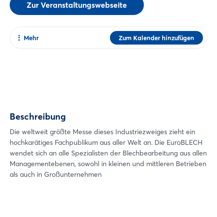
Zur Veranstaltungswebseite
Mehr
Zum Kalender hinzufügen
Teilen
Facebook
Twitter
Xing
Login
Beschreibung
LinkedIn
Mail
Die weltweit größte Messe dieses Industriezweiges zieht ein
Einloggen
hochkarätiges Fachpublikum aus aller Welt an. Die EuroBLECH
Whatsapp
wendet sich an alle Spezialisten der Blechbearbeitung aus allen
Passwort vergessen?
Link kopieren
Managementebenen, sowohl in kleinen und mittleren Betrieben
als auch in Großunternehmen
Noch nicht angemeldet?
Jetzt registrieren