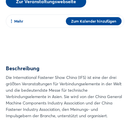
Zur Veranstaltungswebseite
Mehr
Zum Kalender hinzufügen
Teilen
Facebook
Twitter
Xing
Beschreibung
LinkedIn
Mail
Die International Fastener Show China (IFS) ist eine der drei
Login
größten Veranstaltungen für Verbindungselemente in der Welt
Whatsapp
und die bedeutendste Messe für technische
Link kopieren
Verbindungselemente in Asien. Sie wird von der China General
Einloggen
Machine Components Industry Association und der China
Fastener Industry Association, den Meinungs- und
Passwort vergessen?