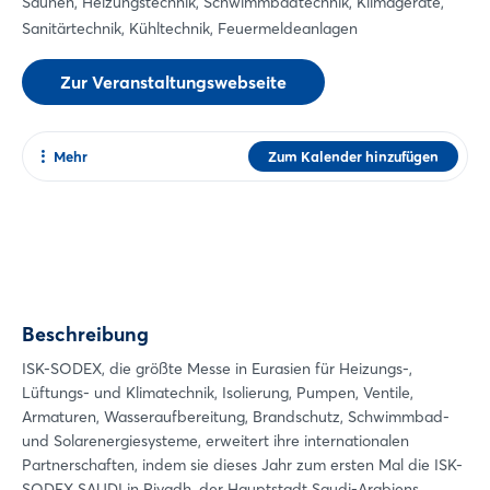
Saunen, Heizungstechnik, Schwimmbadtechnik, Klimageräte,
Sanitärtechnik, Kühltechnik, Feuermeldeanlagen
Zur Veranstaltungswebseite
Mehr
Zum Kalender hinzufügen
Teilen
Facebook
Twitter
Xing
Beschreibung
LinkedIn
Mail
ISK-SODEX, die größte Messe in Eurasien für Heizungs-,
Login
Lüftungs- und Klimatechnik, Isolierung, Pumpen, Ventile,
Whatsapp
Armaturen, Wasseraufbereitung, Brandschutz, Schwimmbad-
Link kopieren
und Solarenergiesysteme, erweitert ihre internationalen
Einloggen
Partnerschaften, indem sie dieses Jahr zum ersten Mal die ISK-
SODEX SAUDI in Riyadh, der Hauptstadt Saudi-Arabiens,