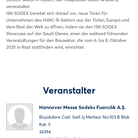
Passwort vergessen?
veranstaltet.
ISK-SODEX bereitet sich darauf vor, neue Türen für
Unternehmen des HVAC-R-Sektors aus der Türkei, Europa und
Noch nicht angemeldet?
dem Rest der Welt zu öffnen, indem sie den ISK-SODEX
Showcase auf der Saudi Elenex, einer der weltweit führenden
Jetzt registrieren
Veranstaltungen für den Bausektor, die vom 6. bis 8. Oktober
Veranstalter
Hannover Messe Sodeks Fuarcılık A.Ş.
Büyükdere Cad. Sarli İş Merkezi No:103 B Blok
Kat: 5
34394