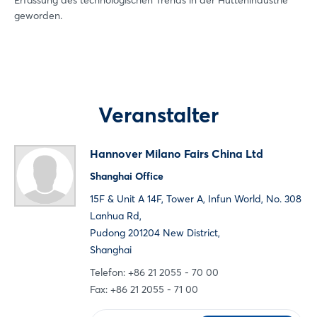
geworden.
Passwort vergessen?
Noch nicht angemeldet?
Veranstalter
Jetzt registrieren
Hannover Milano Fairs China Ltd
Shanghai Office
15F & Unit A 14F, Tower A, Infun World, No. 308
Lanhua Rd,
Pudong 201204 New District,
Shanghai
Telefon: +86 21 2055 - 70 00
Fax: +86 21 2055 - 71 00