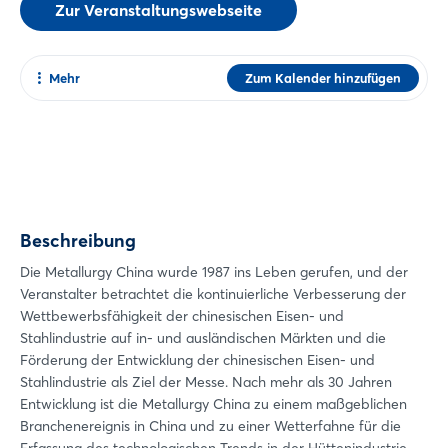
Zur Veranstaltungswebseite
Mehr
Zum Kalender hinzufügen
Teilen
Facebook
Twitter
Xing
Beschreibung
LinkedIn
Mail
Die Metallurgy China wurde 1987 ins Leben gerufen, und der
Veranstalter betrachtet die kontinuierliche Verbesserung der
Whatsapp
Wettbewerbsfähigkeit der chinesischen Eisen- und
Link kopieren
Stahlindustrie auf in- und ausländischen Märkten und die
Förderung der Entwicklung der chinesischen Eisen- und
Login
Stahlindustrie als Ziel der Messe. Nach mehr als 30 Jahren
Entwicklung ist die Metallurgy China zu einem maßgeblichen
Branchenereignis in China und zu einer Wetterfahne für die
Einloggen
Erfassung des technologischen Trends in der Hüttenindustrie