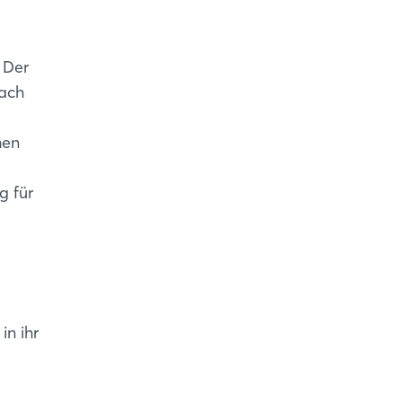
 Der
nach
hen
g für
in ihr