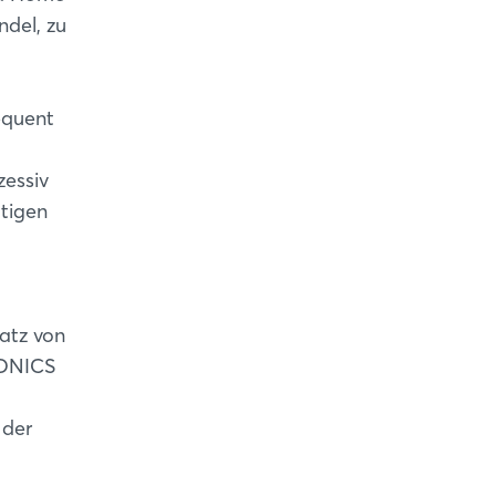
ndel, zu
equent
zessiv
tigen
atz von
RONICS
 der