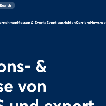
English
ernehmen
Messen & Events
Event ausrichten
Karriere
Newsro
ons- &
se von
 und expert