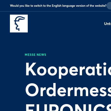
Would you like to switch to the English language version of the website?
Unt
MESSE NEWS
Kooperati
Ordermes
EURONICS