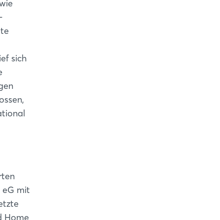
 wie
-
ute
ef sich
e
igen
ossen,
ational
rten
d eG mit
etzte
nd Home