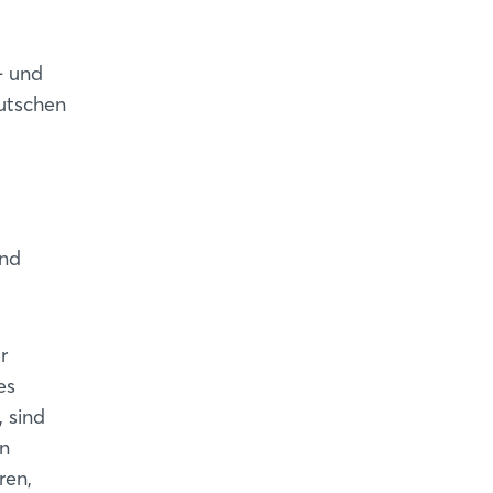
- und
utschen
und
r
es
 sind
in
ren,