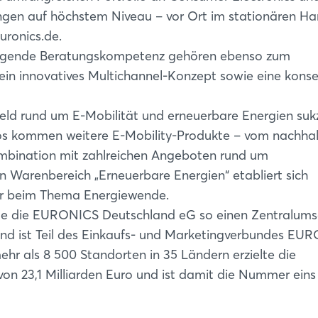
Noch nicht angemeldet?
ngen auf höchstem Niveau – vor Ort im stationären Ha
ronics.de.
Jetzt registrieren
ragende Beratungskompetenz gehören ebenso zum
ein innovatives Multichannel-Konzept sowie eine kons
ld rund um E-Mobilität und erneuerbare Energien suk
tos kommen weitere E-Mobility-Produkte – vom nachhal
Kombination mit zahlreichen Angeboten rund um
n Warenbereich „Erneuerbare Energien“ etabliert sich
er beim Thema Energiewende.
ete die EURONICS Deutschland eG so einen Zentralums
and ist Teil des Einkaufs- und Marketingverbundes EU
ehr als 8 500 Standorten in 35 Ländern erzielte die
n 23,1 Milliarden Euro und ist damit die Nummer eins