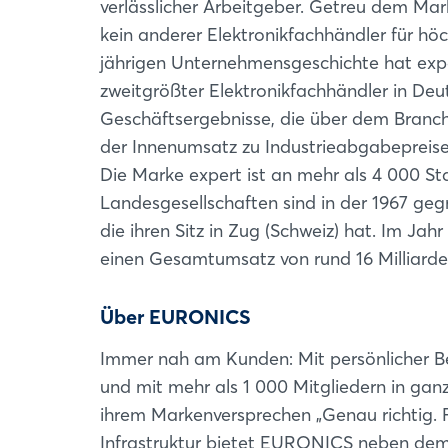
verlässlicher Arbeitgeber. Getreu dem Ma
kein anderer Elektronikfachhändler für hö
jährigen Unternehmensgeschichte hat exper
zweitgrößter Elektronikfachhändler in Deu
Geschäftsergebnisse, die über dem Branche
der Innenumsatz zu Industrieabgabepreise
Die Marke expert ist an mehr als 4 000 St
Landesgesellschaften sind in der 1967 g
die ihren Sitz in Zug (Schweiz) hat. Im Jah
einen Gesamtumsatz von rund 16 Milliard
Über EURONICS
Immer nah am Kunden: Mit persönlicher B
und mit mehr als 1 000 Mitgliedern in ga
ihrem Markenversprechen „Genau richtig. F
Infrastruktur bietet EURONICS neben dem