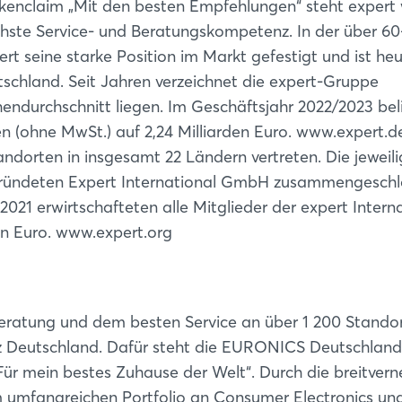
rkenclaim „Mit den besten Empfehlungen“ steht expert
chste Service- und Beratungskompetenz. In der über 60
t seine starke Position im Markt gefestigt und ist he
tschland. Seit Jahren verzeichnet die expert-Gruppe
ndurchschnitt liegen. Im Geschäftsjahr 2022/2023 beli
n (ohne MwSt.) auf 2,24 Milliarden Euro. www.expert.d
andorten in insgesamt 22 Ländern vertreten. Die jeweil
egründeten Expert International GmbH zusammengeschl
r 2021 erwirtschafteten alle Mitglieder der expert Intern
en Euro. www.expert.org
Login
Einloggen
eratung und dem besten Service an über 1 200 Stando
nz Deutschland. Dafür steht die EURONICS Deutschlan
Passwort vergessen?
ür mein bestes Zuhause der Welt“. Durch die breitvern
 umfangreichen Portfolio an Consumer Electronics u