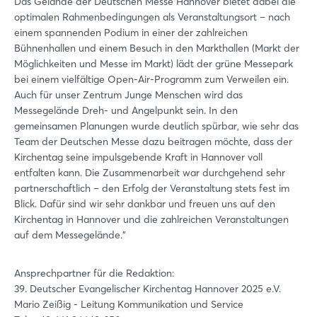
Das Gelände der Deutschen Messe Hannover bietet dabei die
optimalen Rahmenbedingungen als Veranstaltungsort – nach
einem spannenden Podium in einer der zahlreichen
Bühnenhallen und einem Besuch in den Markthallen (Markt der
Login
Möglichkeiten und Messe im Markt) lädt der grüne Messepark
bei einem vielfältige Open-Air-Programm zum Verweilen ein.
Auch für unser Zentrum Junge Menschen wird das
Einloggen
Messegelände Dreh- und Angelpunkt sein. In den
gemeinsamen Planungen wurde deutlich spürbar, wie sehr das
Passwort vergessen?
Team der Deutschen Messe dazu beitragen möchte, dass der
Kirchentag seine impulsgebende Kraft in Hannover voll
entfalten kann. Die Zusammenarbeit war durchgehend sehr
Noch nicht angemeldet?
partnerschaftlich – den Erfolg der Veranstaltung stets fest im
Blick. Dafür sind wir sehr dankbar und freuen uns auf den
Jetzt registrieren
Kirchentag in Hannover und die zahlreichen Veranstaltungen
auf dem Messegelände."
Ansprechpartner für die Redaktion:
39. Deutscher Evangelischer Kirchentag Hannover 2025 e.V.
Mario Zeißig - Leitung Kommunikation und Service