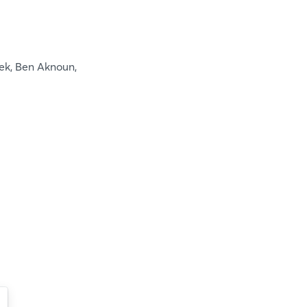
ek, Ben Aknoun,
Login
Einloggen
Passwort vergessen?
Noch nicht angemeldet?
Jetzt registrieren