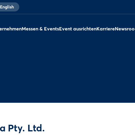
English
ernehmen
Messen & Events
Event ausrichten
Karriere
Newsro
a Pty. Ltd.