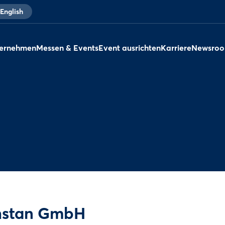
English
ernehmen
Messen & Events
Event ausrichten
Karriere
Newsro
chstan GmbH